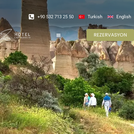
+90 532 713 25 50
Turkish
English
REZERVASYON