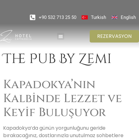
+90 532 713 25 50
Turkish
English
REZERVASYON
The Pub By Zemi
Kapadokya’nın
Kalbinde Lezzet ve
Keyif Buluşuyor
Kapadokya’da günün yorgunluğunu geride
bırakacağınız, dostlarınızla unutulmaz sohbetlere