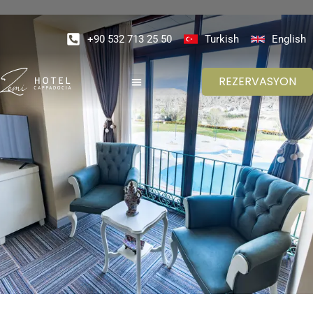
+90 532 713 25 50
Turkish
English
REZERVASYON