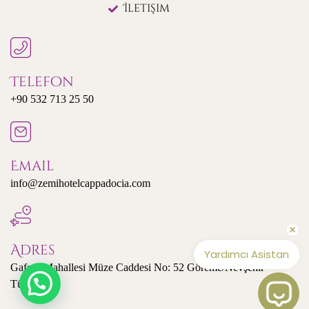
İletişim
Telefon
+90 532 713 25 50
Email
info@zemihotelcappadocia.com
Adres
Yardımcı Asistan
Gaferli Mahallesi Müze Caddesi No: 52 Göreme/Nevşehir
Türkiye